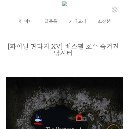
▒
한 마디
글목록
카테고리
소장본
[파이널 판타지 XV] 베스펠 호수 숨겨진
낚시터