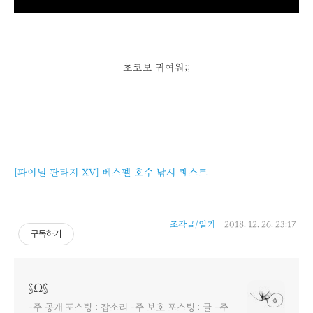
초코보 귀여워;;
[파이널 판타지 XV] 베스펠 호수 낚시 퀘스트
조각글/일기
2018. 12. 26. 23:17
구독하기
§Ω§
-주 공개 포스팅 : 잡소리 -주 보호 포스팅 : 글 -주