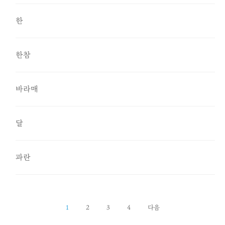
한
한참
바라매
달
파란
1
2
3
4
다음