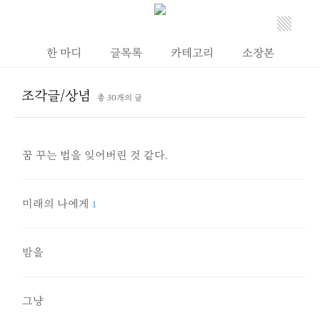
▒
한 마디
글목록
카테고리
소장본
조각글/상념
총 30개의 글
꿈 꾸는 법을 잊어버린 것 같다.
미래의 나에게
1
밤을
그냥